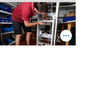
SERVICE
Wir verstehen
unter Service und Qualität nicht nur dass
Sie Ihre bestellten Produkte zur richtigen
Zeit in der geforderten Qualität
bekommen. Für uns ist es
selbstverständlich, dass wir uns
Gedanken über